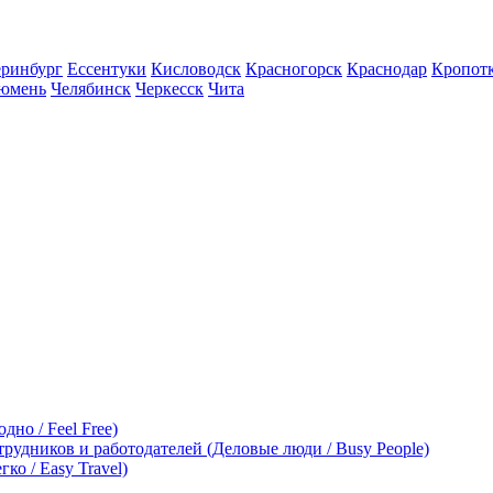
еринбург
Ессентуки
Кисловодск
Красногорск
Краснодар
Кропот
юмень
Челябинск
Черкесск
Чита
дно / Feel Free)
трудников и работодателей (Деловые люди / Busy People)
ко / Easy Travel)