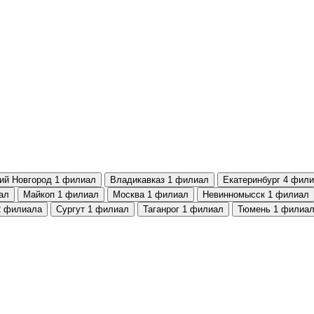
ий Новгород
1 филиал
Владикавказ
1 филиал
Екатеринбург
4 фили
ал
Майкоп
1 филиал
Москва
1 филиал
Невинномысск
1 филиал
2 филиала
Сургут
1 филиал
Таганрог
1 филиал
Тюмень
1 филиа