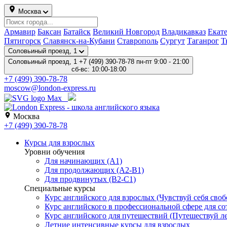
Москва
Армавир
Баксан
Батайск
Великий Новгород
Владикавказ
Екат
Пятигорск
Славянск-на-Кубани
Ставрополь
Сургут
Таганрог
Т
Соловьиный проезд, 1
Соловьиный проезд, 1
+7 (499) 390-78-78
пн-пт 9:00 - 21:00
сб-вс: 10:00-18:00
+7 (499) 390-78-78
moscow@london-express.ru
Москва
+7 (499) 390-78-78
Курсы для взрослых
Уровни обучения
Для начинающих (A1)
Для продолжающих (A2-B1)
Для продвинутых (B2-C1)
Специальные курсы
Курс английского для взрослых (Чувствуй себя свобо
Курс английского в профессиональной сфере для со
Курс английского для путешествий (Путешествуй лег
Летние интенсивные курсы для взрослых