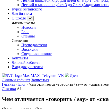
Летний языковой клуб для детей от 8 до 14 лет (Ака
Летний языковой клуб от 3 до 7 лет (Академия гени
Курсы китайского
Для бизнеса
О школе
Жизнь школы
Новости
Блог
Отзывы
Сведения
Преподаватели
Вакансии
Сведения о школе
Контакты
Личный кабинет
Вход для учителей
MAX
Telegram
VK
Дзен
Личный кабинет
Записаться
Главная
›
Блог
›
Чем отличается «говорить / say» от «сказать кому
Лексика
A1
Чем отличается «говорить / say» от «сказ