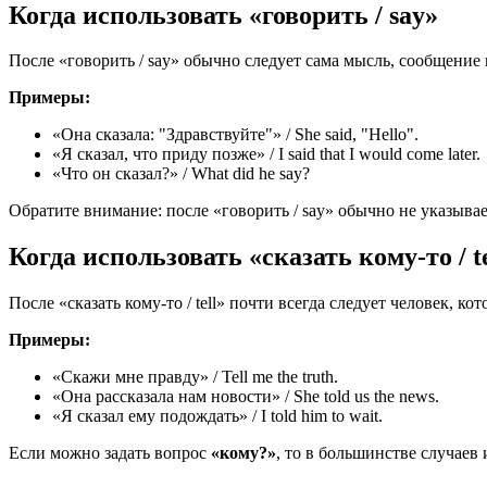
Когда использовать «говорить / say»
После «говорить / say» обычно следует сама мысль, сообщение 
Примеры:
«Она сказала: "Здравствуйте"» / She said, "Hello".
«Я сказал, что приду позже» / I said that I would come later.
«Что он сказал?» / What did he say?
Обратите внимание: после «говорить / say» обычно не указывае
Когда использовать «сказать кому-то / te
После «сказать кому-то / tell» почти всегда следует человек, 
Примеры:
«Скажи мне правду» / Tell me the truth.
«Она рассказала нам новости» / She told us the news.
«Я сказал ему подождать» / I told him to wait.
Если можно задать вопрос
«кому?»
, то в большинстве случаев и