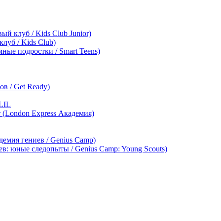
ый клуб / Kids Club Junior)
клуб / Kids Club)
мные подростки / Smart Teens)
в / Get Ready)
LIL
т (London Express Академия)
демия гениев / Genius Camp)
ев: юные следопыты / Genius Camp: Young Scouts)