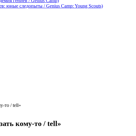
демия гениев / Genius Camp)
ев: юные следопыты / Genius Camp: Young Scouts)
-то / tell»
ать кому-то / tell»