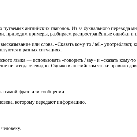
асто путаемых английских глаголов. Из-за буквального перевода 
ами, приводим примеры, разбираем распространённые ошибки и п
 высказывание или слова. «Сказать кому-то / tell» употребляют, 
ьзуются в разных ситуациях.
го языка — использовать «говорить / say» и «сказать кому-то / 
ичие не всегда очевидно. Однако в английском языке правило дов
на самой фразе или сообщении.
еловека, которому передают информацию.
 человеку.