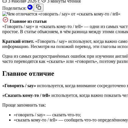
3 #июля# 2026 г.
3 минуты чтения
Поделиться:
Главное из статьи
«Говорить / say» и «сказать кому-то / tell» — одни из самых ч
простое. В статье объясняем, в чём разница между этими слов
Краткий ответ.
«Говорить / say» используют, когда важно само
информацию. Несмотря на похожий перевод, эти глаголы испол
Одна из самых распространённых ошибок при изучении английско
часто переводятся как «сказать» или «говорить», поэтому разл
Главное отличие
«Говорить / say»
используется, когда внимание сосредоточено 
«Сказать кому-то / tell»
используется, когда важно показать ч
Проще запомнить так:
«говорить / say» — сказать что-то;
«сказать кому-то / tell» — сообщить что-то определённому