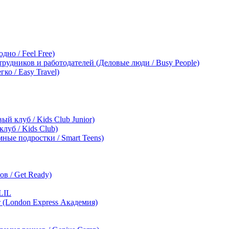
дно / Feel Free)
трудников и работодателей (Деловые люди / Busy People)
ко / Easy Travel)
ый клуб / Kids Club Junior)
клуб / Kids Club)
мные подростки / Smart Teens)
в / Get Ready)
LIL
т (London Express Академия)