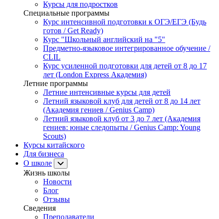
Курсы для подростков
Специальные программы
Курс интенсивной подготовки к ОГЭ/ЕГЭ (Будь
готов / Get Ready)
Курс "Школьный английский на "5"
Предметно-языковое интегрированное обучение /
CLIL
Курс усиленной подготовки для детей от 8 до 17
лет (London Express Академия)
Летние программы
Летние интенсивные курсы для детей
Летний языковой клуб для детей от 8 до 14 лет
(Академия гениев / Genius Camp)
Летний языковой клуб от 3 до 7 лет (Академия
гениев: юные следопыты / Genius Camp: Young
Scouts)
Курсы китайского
Для бизнеса
О школе
Жизнь школы
Новости
Блог
Отзывы
Сведения
Преподаватели