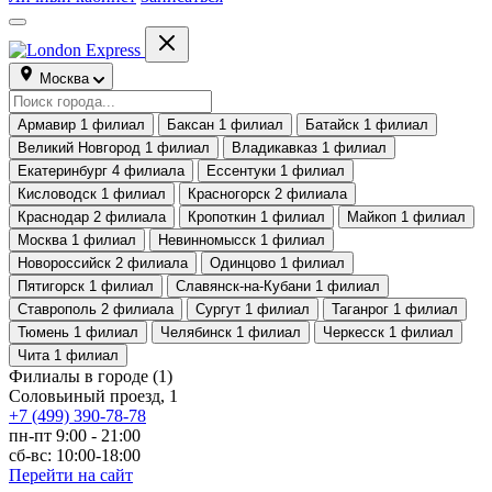
Москва
Армавир
1 филиал
Баксан
1 филиал
Батайск
1 филиал
Великий Новгород
1 филиал
Владикавказ
1 филиал
Екатеринбург
4 филиала
Ессентуки
1 филиал
Кисловодск
1 филиал
Красногорск
2 филиала
Краснодар
2 филиала
Кропоткин
1 филиал
Майкоп
1 филиал
Москва
1 филиал
Невинномысск
1 филиал
Новороссийск
2 филиала
Одинцово
1 филиал
Пятигорск
1 филиал
Славянск-на-Кубани
1 филиал
Ставрополь
2 филиала
Сургут
1 филиал
Таганрог
1 филиал
Тюмень
1 филиал
Челябинск
1 филиал
Черкесск
1 филиал
Чита
1 филиал
Филиалы в городе
(1)
Соловьиный проезд, 1
+7 (499) 390-78-78
пн-пт 9:00 - 21:00
сб-вс: 10:00-18:00
Перейти на сайт