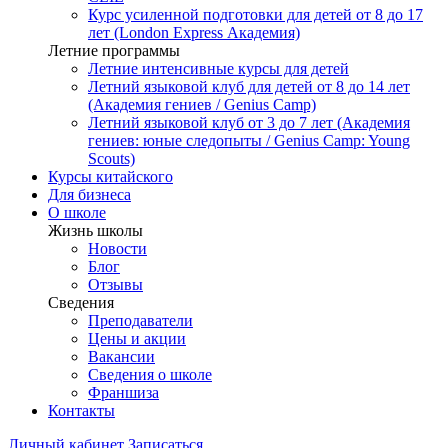
Курс усиленной подготовки для детей от 8 до 17
лет (London Express Академия)
Летние программы
Летние интенсивные курсы для детей
Летний языковой клуб для детей от 8 до 14 лет
(Академия гениев / Genius Camp)
Летний языковой клуб от 3 до 7 лет (Академия
гениев: юные следопыты / Genius Camp: Young
Scouts)
Курсы китайского
Для бизнеса
О школе
Жизнь школы
Новости
Блог
Отзывы
Сведения
Преподаватели
Цены и акции
Вакансии
Сведения о школе
Франшиза
Контакты
Личный кабинет
Записаться