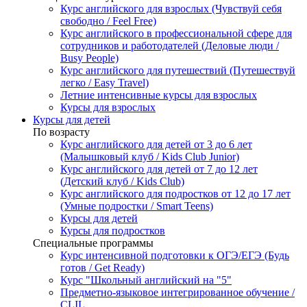
Курс английского для взрослых (Чувствуй себя
свободно / Feel Free)
Курс английского в профессиональной сфере для
сотрудников и работодателей (Деловые люди /
Busy People)
Курс английского для путешествий (Путешествуй
легко / Easy Travel)
Летние интенсивные курсы для взрослых
Курсы для взрослых
Курсы для детей
По возрасту
Курс английского для детей от 3 до 6 лет
(Малышковый клуб / Kids Club Junior)
Курс английского для детей от 7 до 12 лет
(Детский клуб / Kids Club)
Курс английского для подростков от 12 до 17 лет
(Умные подростки / Smart Teens)
Курсы для детей
Курсы для подростков
Специальные программы
Курс интенсивной подготовки к ОГЭ/ЕГЭ (Будь
готов / Get Ready)
Курс "Школьный английский на "5"
Предметно-языковое интегрированное обучение /
CLIL