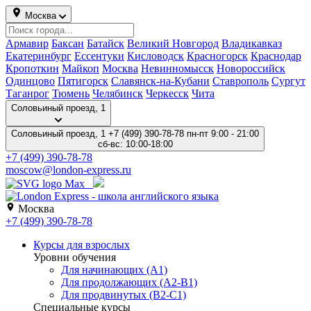
Москва
Армавир
Баксан
Батайск
Великий Новгород
Владикавказ
Екатеринбург
Ессентуки
Кисловодск
Красногорск
Краснодар
Кропоткин
Майкоп
Москва
Невинномысск
Новороссийск
Одинцово
Пятигорск
Славянск-на-Кубани
Ставрополь
Сургут
Таганрог
Тюмень
Челябинск
Черкесск
Чита
Соловьиный проезд, 1
Соловьиный проезд, 1
+7 (499) 390-78-78
пн-пт 9:00 - 21:00
сб-вс: 10:00-18:00
+7 (499) 390-78-78
moscow@london-express.ru
Москва
+7 (499) 390-78-78
Курсы для взрослых
Уровни обучения
Для начинающих (A1)
Для продолжающих (A2-B1)
Для продвинутых (B2-C1)
Специальные курсы