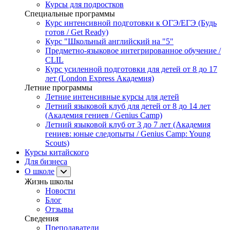
Курсы для подростков
Специальные программы
Курс интенсивной подготовки к ОГЭ/ЕГЭ (Будь
готов / Get Ready)
Курс "Школьный английский на "5"
Предметно-языковое интегрированное обучение /
CLIL
Курс усиленной подготовки для детей от 8 до 17
лет (London Express Академия)
Летние программы
Летние интенсивные курсы для детей
Летний языковой клуб для детей от 8 до 14 лет
(Академия гениев / Genius Camp)
Летний языковой клуб от 3 до 7 лет (Академия
гениев: юные следопыты / Genius Camp: Young
Scouts)
Курсы китайского
Для бизнеса
О школе
Жизнь школы
Новости
Блог
Отзывы
Сведения
Преподаватели