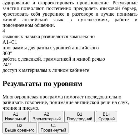
аудирование и скорректировать произношение. Регулярные
занятия позволяют постепенно преодолеть языковой барьер,
чувствовать себя увереннее в разговоре и лучше понимать
живой английский язык в путешествиях, работе и
повседневном общении.
4
языковых навыка развиваются комплексно
A1–C1
программы для разных уровней английского
360°
работа с лексикой, грамматикой и живой речью
24/7
доступ к материалам в личном кабинете
Результаты по уровням
Многоуровневая программа помогает последовательно
развивать говорение, понимание английской речи на слух,
чтение и письмо.
A1
A2
B1
B1+
Начальный
Элементарный
Предсредний
Средний
B2
C1
Выше среднего
Продвинутый