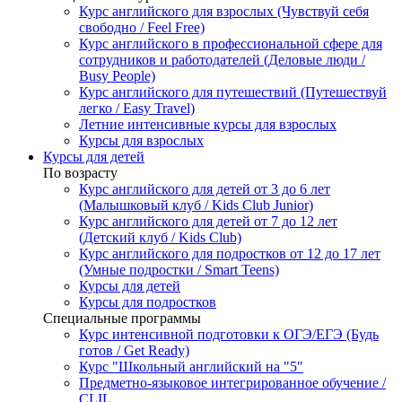
Курс английского для взрослых (Чувствуй себя
свободно / Feel Free)
Курс английского в профессиональной сфере для
сотрудников и работодателей (Деловые люди /
Busy People)
Курс английского для путешествий (Путешествуй
легко / Easy Travel)
Летние интенсивные курсы для взрослых
Курсы для взрослых
Курсы для детей
По возрасту
Курс английского для детей от 3 до 6 лет
(Малышковый клуб / Kids Club Junior)
Курс английского для детей от 7 до 12 лет
(Детский клуб / Kids Club)
Курс английского для подростков от 12 до 17 лет
(Умные подростки / Smart Teens)
Курсы для детей
Курсы для подростков
Специальные программы
Курс интенсивной подготовки к ОГЭ/ЕГЭ (Будь
готов / Get Ready)
Курс "Школьный английский на "5"
Предметно-языковое интегрированное обучение /
CLIL