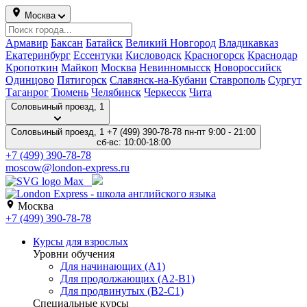
Москва
Армавир
Баксан
Батайск
Великий Новгород
Владикавказ
Екатеринбург
Ессентуки
Кисловодск
Красногорск
Краснодар
Кропоткин
Майкоп
Москва
Невинномысск
Новороссийск
Одинцово
Пятигорск
Славянск-на-Кубани
Ставрополь
Сургут
Таганрог
Тюмень
Челябинск
Черкесск
Чита
Соловьиный проезд, 1
Соловьиный проезд, 1
+7 (499) 390-78-78
пн-пт 9:00 - 21:00
сб-вс: 10:00-18:00
+7 (499) 390-78-78
moscow@london-express.ru
Москва
+7 (499) 390-78-78
Курсы для взрослых
Уровни обучения
Для начинающих (A1)
Для продолжающих (A2-B1)
Для продвинутых (B2-C1)
Специальные курсы