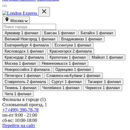
Москва
Армавир
1 филиал
Баксан
1 филиал
Батайск
1 филиал
Великий Новгород
1 филиал
Владикавказ
1 филиал
Екатеринбург
4 филиала
Ессентуки
1 филиал
Кисловодск
1 филиал
Красногорск
2 филиала
Краснодар
2 филиала
Кропоткин
1 филиал
Майкоп
1 филиал
Москва
1 филиал
Невинномысск
1 филиал
Новороссийск
2 филиала
Одинцово
1 филиал
Пятигорск
1 филиал
Славянск-на-Кубани
1 филиал
Ставрополь
2 филиала
Сургут
1 филиал
Таганрог
1 филиал
Тюмень
1 филиал
Челябинск
1 филиал
Черкесск
1 филиал
Чита
1 филиал
Филиалы в городе
(1)
Соловьиный проезд, 1
+7 (499) 390-78-78
пн-пт 9:00 - 21:00
сб-вс: 10:00-18:00
Перейти на сайт