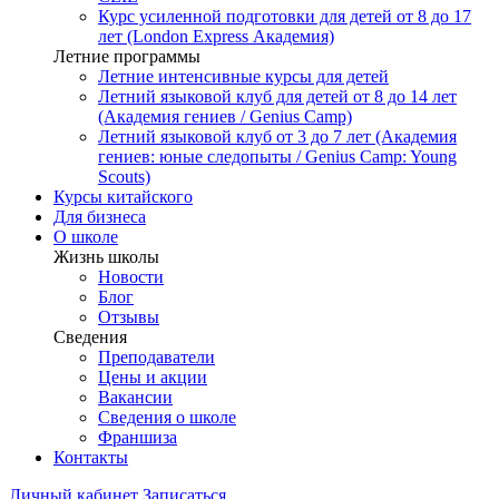
Курс усиленной подготовки для детей от 8 до 17
лет (London Express Академия)
Летние программы
Летние интенсивные курсы для детей
Летний языковой клуб для детей от 8 до 14 лет
(Академия гениев / Genius Camp)
Летний языковой клуб от 3 до 7 лет (Академия
гениев: юные следопыты / Genius Camp: Young
Scouts)
Курсы китайского
Для бизнеса
О школе
Жизнь школы
Новости
Блог
Отзывы
Сведения
Преподаватели
Цены и акции
Вакансии
Сведения о школе
Франшиза
Контакты
Личный кабинет
Записаться