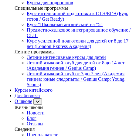
Курсы для подростков
Специальные программы
Курс интенсивной подготовки к ОГЭ/ЕГЭ (Будь
готов / Get Ready)
Курс "Школьный английский на "5"
Предметно-языковое интегрированное обучение /
CLIL
Курс усиленной подготовки для детей от 8 до 17
лет (London Express Академия)
Летние программы
Летние интенсивные курсы для детей
Летний языковой клуб для детей от 8 до 14 лет
(Академия гениев / Genius Camp)
Летний языковой клуб от 3 до 7 лет (Академия
гениев: юные следопыты / Genius Camp: Young
Scouts)
Курсы китайского
Для бизнеса
О школе
Жизнь школы
Новости
Блог
Отзывы
Сведения
Преподаватели