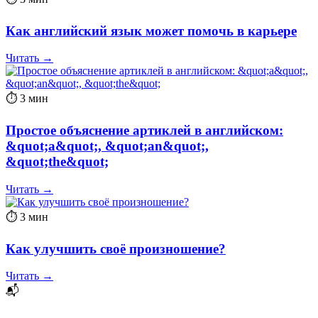
Как английский язык может помочь в карьере
Читать →
⏱ 3 мин
Простое объяснение артиклей в английском:
&quot;a&quot;, &quot;an&quot;,
&quot;the&quot;
Читать →
⏱ 3 мин
Как улучшить своё произношение?
Читать →
📬