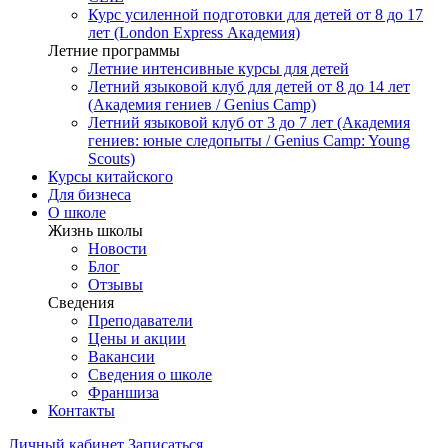
Курс усиленной подготовки для детей от 8 до 17
лет (London Express Академия)
Летние программы
Летние интенсивные курсы для детей
Летний языковой клуб для детей от 8 до 14 лет
(Академия гениев / Genius Camp)
Летний языковой клуб от 3 до 7 лет (Академия
гениев: юные следопыты / Genius Camp: Young
Scouts)
Курсы китайского
Для бизнеса
О школе
Жизнь школы
Новости
Блог
Отзывы
Сведения
Преподаватели
Цены и акции
Вакансии
Сведения о школе
Франшиза
Контакты
Личный кабинет
Записаться