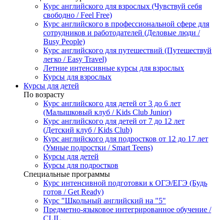
Курс английского для взрослых (Чувствуй себя
свободно / Feel Free)
Курс английского в профессиональной сфере для
сотрудников и работодателей (Деловые люди /
Busy People)
Курс английского для путешествий (Путешествуй
легко / Easy Travel)
Летние интенсивные курсы для взрослых
Курсы для взрослых
Курсы для детей
По возрасту
Курс английского для детей от 3 до 6 лет
(Малышковый клуб / Kids Club Junior)
Курс английского для детей от 7 до 12 лет
(Детский клуб / Kids Club)
Курс английского для подростков от 12 до 17 лет
(Умные подростки / Smart Teens)
Курсы для детей
Курсы для подростков
Специальные программы
Курс интенсивной подготовки к ОГЭ/ЕГЭ (Будь
готов / Get Ready)
Курс "Школьный английский на "5"
Предметно-языковое интегрированное обучение /
CLIL