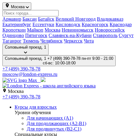
Москва
Армавир
Баксан
Батайск
Великий Новгород
Владикавказ
Екатеринбург
Ессентуки
Кисловодск
Красногорск
Краснодар
Кропоткин
Майкоп
Москва
Невинномысск
Новороссийск
Одинцово
Пятигорск
Славянск-на-Кубани
Ставрополь
Сургут
Таганрог
Тюмень
Челябинск
Черкесск
Чита
Соловьиный проезд, 1
Соловьиный проезд, 1
+7 (499) 390-78-78
пн-пт 9:00 - 21:00
сб-вс: 10:00-18:00
+7 (499) 390-78-78
moscow@london-express.ru
Москва
+7 (499) 390-78-78
Курсы для взрослых
Уровни обучения
Для начинающих (A1)
Для продолжающих (A2-B1)
Для продвинутых (B2-C1)
Специальные курсы