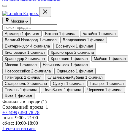
Москва
Армавир
1 филиал
Баксан
1 филиал
Батайск
1 филиал
Великий Новгород
1 филиал
Владикавказ
1 филиал
Екатеринбург
4 филиала
Ессентуки
1 филиал
Кисловодск
1 филиал
Красногорск
2 филиала
Краснодар
2 филиала
Кропоткин
1 филиал
Майкоп
1 филиал
Москва
1 филиал
Невинномысск
1 филиал
Новороссийск
2 филиала
Одинцово
1 филиал
Пятигорск
1 филиал
Славянск-на-Кубани
1 филиал
Ставрополь
2 филиала
Сургут
1 филиал
Таганрог
1 филиал
Тюмень
1 филиал
Челябинск
1 филиал
Черкесск
1 филиал
Чита
1 филиал
Филиалы в городе
(1)
Соловьиный проезд, 1
+7 (499) 390-78-78
пн-пт 9:00 - 21:00
сб-вс: 10:00-18:00
Перейти на сайт