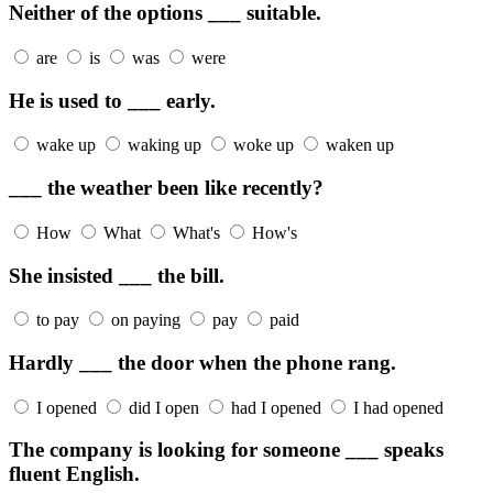
Neither of the options ___ suitable.
are
is
was
were
He is used to ___ early.
wake up
waking up
woke up
waken up
___ the weather been like recently?
How
What
What's
How's
She insisted ___ the bill.
to pay
on paying
pay
paid
Hardly ___ the door when the phone rang.
I opened
did I open
had I opened
I had opened
The company is looking for someone ___ speaks
fluent English.