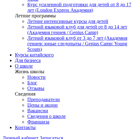
Курс усиленной подготовки для детей от 8 до 17
лет (London Express Академия)
Летние программы
Летние интенсивные курсы для детей
Летний языковой клуб для детей от 8 до 14 лет
(Академия гениев / Genius Camp)
Летний языковой клуб от 3 до 7 лет (Академия
гениев: юные следопыты / Genius Camp: Young
Scouts)
Курсы китайского
Для бизнеса
О школе
Жизнь школы
Новости
Блог
Отзывы
Сведения
Преподаватели
Цены и акции
Вакансии
Сведения о школе
Франшиза
Контакты
Личный кабинет
Записаться