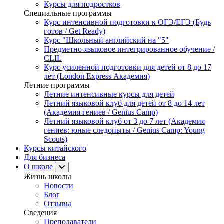
Курсы для подростков
Специальные программы
Курс интенсивной подготовки к ОГЭ/ЕГЭ (Будь
готов / Get Ready)
Курс "Школьный английский на "5"
Предметно-языковое интегрированное обучение /
CLIL
Курс усиленной подготовки для детей от 8 до 17
лет (London Express Академия)
Летние программы
Летние интенсивные курсы для детей
Летний языковой клуб для детей от 8 до 14 лет
(Академия гениев / Genius Camp)
Летний языковой клуб от 3 до 7 лет (Академия
гениев: юные следопыты / Genius Camp: Young
Scouts)
Курсы китайского
Для бизнеса
О школе
Жизнь школы
Новости
Блог
Отзывы
Сведения
Преподаватели