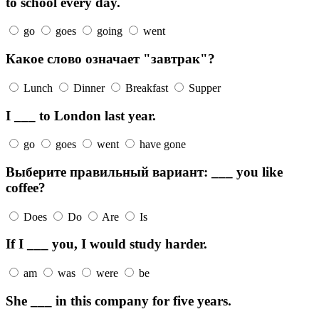
to school every day.
go
goes
going
went
Какое слово означает "завтрак"?
Lunch
Dinner
Breakfast
Supper
I ___ to London last year.
go
goes
went
have gone
Выберите правильный вариант: ___ you like
coffee?
Does
Do
Are
Is
If I ___ you, I would study harder.
am
was
were
be
She ___ in this company for five years.