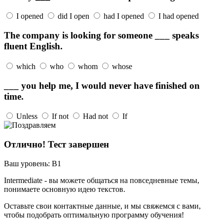
I opened
did I open
had I opened
I had opened
The company is looking for someone ___ speaks
fluent English.
which
who
whom
whose
___ you help me, I would never have finished on
time.
Unless
If not
Had not
If
Отлично! Тест завершен
Ваш уровень:
B1
Intermediate - вы можете общаться на повседневные темы,
понимаете основную идею текстов.
Оставьте свои контактные данные, и мы свяжемся с вами,
чтобы подобрать оптимальную программу обучения!