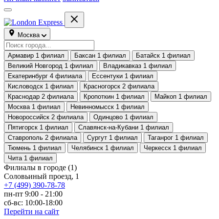
Москва
Армавир
1 филиал
Баксан
1 филиал
Батайск
1 филиал
Великий Новгород
1 филиал
Владикавказ
1 филиал
Екатеринбург
4 филиала
Ессентуки
1 филиал
Кисловодск
1 филиал
Красногорск
2 филиала
Краснодар
2 филиала
Кропоткин
1 филиал
Майкоп
1 филиал
Москва
1 филиал
Невинномысск
1 филиал
Новороссийск
2 филиала
Одинцово
1 филиал
Пятигорск
1 филиал
Славянск-на-Кубани
1 филиал
Ставрополь
2 филиала
Сургут
1 филиал
Таганрог
1 филиал
Тюмень
1 филиал
Челябинск
1 филиал
Черкесск
1 филиал
Чита
1 филиал
Филиалы в городе
(1)
Соловьиный проезд, 1
+7 (499) 390-78-78
пн-пт 9:00 - 21:00
сб-вс: 10:00-18:00
Перейти на сайт