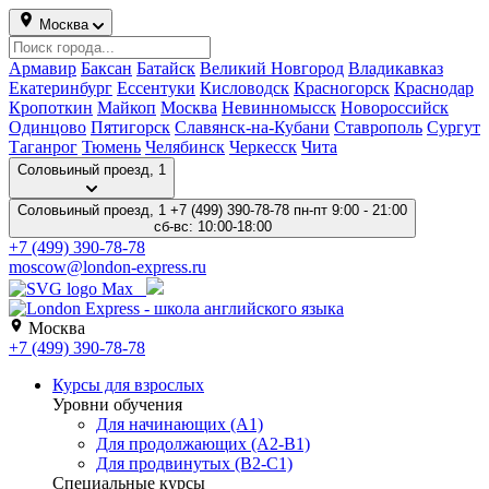
Москва
Армавир
Баксан
Батайск
Великий Новгород
Владикавказ
Екатеринбург
Ессентуки
Кисловодск
Красногорск
Краснодар
Кропоткин
Майкоп
Москва
Невинномысск
Новороссийск
Одинцово
Пятигорск
Славянск-на-Кубани
Ставрополь
Сургут
Таганрог
Тюмень
Челябинск
Черкесск
Чита
Соловьиный проезд, 1
Соловьиный проезд, 1
+7 (499) 390-78-78
пн-пт 9:00 - 21:00
сб-вс: 10:00-18:00
+7 (499) 390-78-78
moscow@london-express.ru
Москва
+7 (499) 390-78-78
Курсы для взрослых
Уровни обучения
Для начинающих (A1)
Для продолжающих (A2-B1)
Для продвинутых (B2-C1)
Специальные курсы