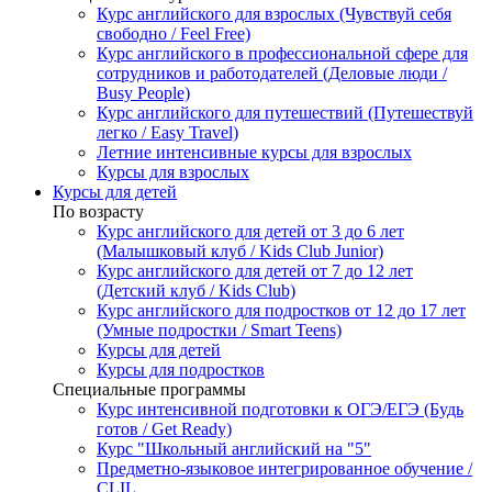
Курс английского для взрослых (Чувствуй себя
свободно / Feel Free)
Курс английского в профессиональной сфере для
сотрудников и работодателей (Деловые люди /
Busy People)
Курс английского для путешествий (Путешествуй
легко / Easy Travel)
Летние интенсивные курсы для взрослых
Курсы для взрослых
Курсы для детей
По возрасту
Курс английского для детей от 3 до 6 лет
(Малышковый клуб / Kids Club Junior)
Курс английского для детей от 7 до 12 лет
(Детский клуб / Kids Club)
Курс английского для подростков от 12 до 17 лет
(Умные подростки / Smart Teens)
Курсы для детей
Курсы для подростков
Специальные программы
Курс интенсивной подготовки к ОГЭ/ЕГЭ (Будь
готов / Get Ready)
Курс "Школьный английский на "5"
Предметно-языковое интегрированное обучение /
CLIL