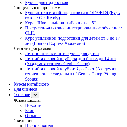
Курсы для подростков
Специальные программы
Курс интенсивной подготовки к ОГЭ/ЕГЭ (Будь
готов / Get Ready)
Курс "Школьный английский на "5"
Предметно-языковое интегрированное обучение /
CLIL
Курс усиленной подготовки для детей от 8 до 17
лет (London Express Академия)
Летние программы
Летние интенсивные курсы для детей
Летний языковой клуб для детей от 8 до 14 лет
(Академия гениев / Genius Camp)
Летний языковой клуб от 3 до 7 лет (Академия
гениев: юные следопыты / Genius Camp: Young
Scouts)
Курсы китайского
Для бизнеса
О школе
Жизнь школы
Новости
Блог
Отзывы
Сведения
Преподаватели