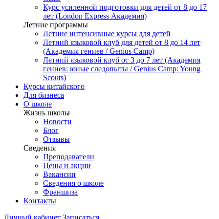
Курс усиленной подготовки для детей от 8 до 17
лет (London Express Академия)
Летние программы
Летние интенсивные курсы для детей
Летний языковой клуб для детей от 8 до 14 лет
(Академия гениев / Genius Camp)
Летний языковой клуб от 3 до 7 лет (Академия
гениев: юные следопыты / Genius Camp: Young
Scouts)
Курсы китайского
Для бизнеса
О школе
Жизнь школы
Новости
Блог
Отзывы
Сведения
Преподаватели
Цены и акции
Вакансии
Сведения о школе
Франшиза
Контакты
Личный кабинет
Записаться