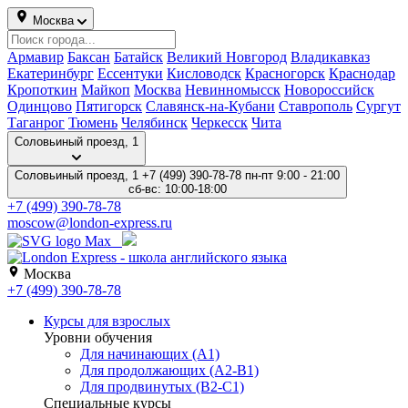
Москва
Армавир
Баксан
Батайск
Великий Новгород
Владикавказ
Екатеринбург
Ессентуки
Кисловодск
Красногорск
Краснодар
Кропоткин
Майкоп
Москва
Невинномысск
Новороссийск
Одинцово
Пятигорск
Славянск-на-Кубани
Ставрополь
Сургут
Таганрог
Тюмень
Челябинск
Черкесск
Чита
Соловьиный проезд, 1
Соловьиный проезд, 1
+7 (499) 390-78-78
пн-пт 9:00 - 21:00
сб-вс: 10:00-18:00
+7 (499) 390-78-78
moscow@london-express.ru
Москва
+7 (499) 390-78-78
Курсы для взрослых
Уровни обучения
Для начинающих (A1)
Для продолжающих (A2-B1)
Для продвинутых (B2-C1)
Специальные курсы