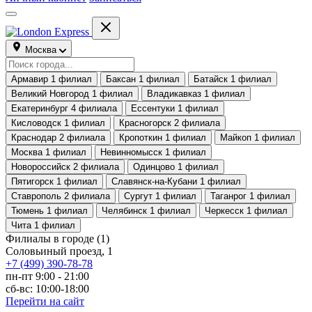
Москва
Армавир
1 филиал
Баксан
1 филиал
Батайск
1 филиал
Великий Новгород
1 филиал
Владикавказ
1 филиал
Екатеринбург
4 филиала
Ессентуки
1 филиал
Кисловодск
1 филиал
Красногорск
2 филиала
Краснодар
2 филиала
Кропоткин
1 филиал
Майкоп
1 филиал
Москва
1 филиал
Невинномысск
1 филиал
Новороссийск
2 филиала
Одинцово
1 филиал
Пятигорск
1 филиал
Славянск-на-Кубани
1 филиал
Ставрополь
2 филиала
Сургут
1 филиал
Таганрог
1 филиал
Тюмень
1 филиал
Челябинск
1 филиал
Черкесск
1 филиал
Чита
1 филиал
Филиалы в городе
(1)
Соловьиный проезд, 1
+7 (499) 390-78-78
пн-пт 9:00 - 21:00
сб-вс: 10:00-18:00
Перейти на сайт