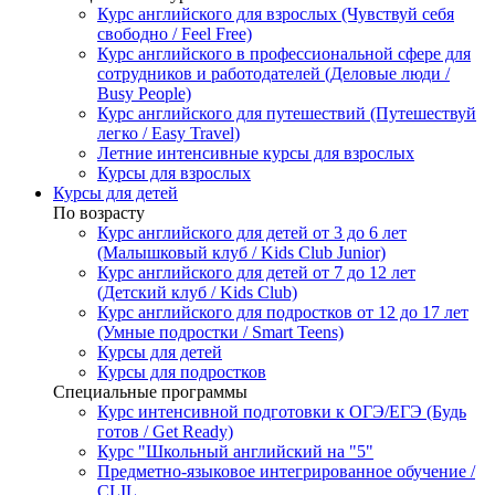
Курс английского для взрослых (Чувствуй себя
свободно / Feel Free)
Курс английского в профессиональной сфере для
сотрудников и работодателей (Деловые люди /
Busy People)
Курс английского для путешествий (Путешествуй
легко / Easy Travel)
Летние интенсивные курсы для взрослых
Курсы для взрослых
Курсы для детей
По возрасту
Курс английского для детей от 3 до 6 лет
(Малышковый клуб / Kids Club Junior)
Курс английского для детей от 7 до 12 лет
(Детский клуб / Kids Club)
Курс английского для подростков от 12 до 17 лет
(Умные подростки / Smart Teens)
Курсы для детей
Курсы для подростков
Специальные программы
Курс интенсивной подготовки к ОГЭ/ЕГЭ (Будь
готов / Get Ready)
Курс "Школьный английский на "5"
Предметно-языковое интегрированное обучение /
CLIL