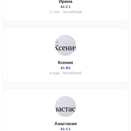
Ирина
А1-С1
17 лет · Английский
Ксения
А1-В2
4 года · Английский
Анастасия
А1-С1