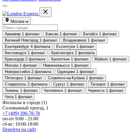
Москва
Армавир
1 филиал
Баксан
1 филиал
Батайск
1 филиал
Великий Новгород
1 филиал
Владикавказ
1 филиал
Екатеринбург
4 филиала
Ессентуки
1 филиал
Кисловодск
1 филиал
Красногорск
2 филиала
Краснодар
2 филиала
Кропоткин
1 филиал
Майкоп
1 филиал
Москва
1 филиал
Невинномысск
1 филиал
Новороссийск
2 филиала
Одинцово
1 филиал
Пятигорск
1 филиал
Славянск-на-Кубани
1 филиал
Ставрополь
2 филиала
Сургут
1 филиал
Таганрог
1 филиал
Тюмень
1 филиал
Челябинск
1 филиал
Черкесск
1 филиал
Чита
1 филиал
Филиалы в городе
(1)
Соловьиный проезд, 1
+7 (499) 390-78-78
пн-пт 9:00 - 21:00
сб-вс: 10:00-18:00
Перейти на сайт