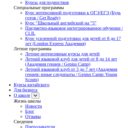
Курсы для подростков
Специальные программы
Курс интенсивной подготовки к ОГЭ/ЕГЭ (Будь
готов / Get Ready)
Курс "Школьный английский на "5"
Предметно-языковое интегрированное обучение /
CLIL
Курс усиленной подготовки для детей от 8 до 17
лет (London Express Академия)
Летние программы
Летние интенсивные курсы для детей
Летний языковой клуб для детей от 8 до 14 лет
(Академия гениев / Genius Camp)
Летний языковой клуб от 3 до 7 лет (Академия
гениев: юные следопыты / Genius Camp: Young
Scouts)
Курсы китайского
Для бизнеса
О школе
Жизнь школы
Новости
Блог
Отзывы
Сведения
Преподаватели