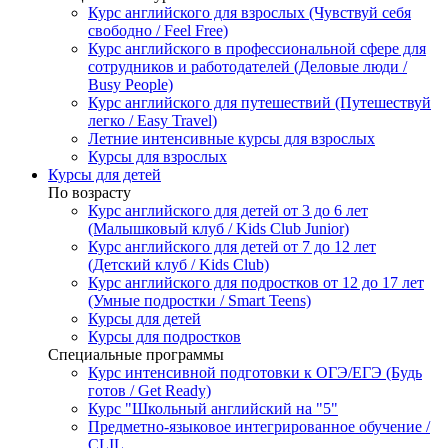
Курс английского для взрослых (Чувствуй себя
свободно / Feel Free)
Курс английского в профессиональной сфере для
сотрудников и работодателей (Деловые люди /
Busy People)
Курс английского для путешествий (Путешествуй
легко / Easy Travel)
Летние интенсивные курсы для взрослых
Курсы для взрослых
Курсы для детей
По возрасту
Курс английского для детей от 3 до 6 лет
(Малышковый клуб / Kids Club Junior)
Курс английского для детей от 7 до 12 лет
(Детский клуб / Kids Club)
Курс английского для подростков от 12 до 17 лет
(Умные подростки / Smart Teens)
Курсы для детей
Курсы для подростков
Специальные программы
Курс интенсивной подготовки к ОГЭ/ЕГЭ (Будь
готов / Get Ready)
Курс "Школьный английский на "5"
Предметно-языковое интегрированное обучение /
CLIL