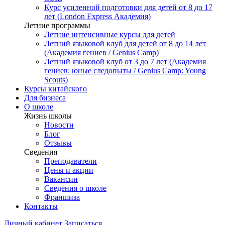
Курс усиленной подготовки для детей от 8 до 17
лет (London Express Академия)
Летние программы
Летние интенсивные курсы для детей
Летний языковой клуб для детей от 8 до 14 лет
(Академия гениев / Genius Camp)
Летний языковой клуб от 3 до 7 лет (Академия
гениев: юные следопыты / Genius Camp: Young
Scouts)
Курсы китайского
Для бизнеса
О школе
Жизнь школы
Новости
Блог
Отзывы
Сведения
Преподаватели
Цены и акции
Вакансии
Сведения о школе
Франшиза
Контакты
Личный кабинет
Записаться