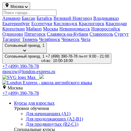
Москва
Армавир
Баксан
Батайск
Великий Новгород
Владикавказ
Екатеринбург
Ессентуки
Кисловодск
Красногорск
Краснодар
Кропоткин
Майкоп
Москва
Невинномысск
Новороссийск
Одинцово
Пятигорск
Славянск-на-Кубани
Ставрополь
Сургут
Таганрог
Тюмень
Челябинск
Черкесск
Чита
Соловьиный проезд, 1
Соловьиный проезд, 1
+7 (499) 390-78-78
пн-пт 9:00 - 21:00
сб-вс: 10:00-18:00
+7 (499) 390-78-78
moscow@london-express.ru
Москва
+7 (499) 390-78-78
Курсы для взрослых
Уровни обучения
Для начинающих (A1)
Для продолжающих (A2-B1)
Для продвинутых (B2-C1)
Специальные курсы