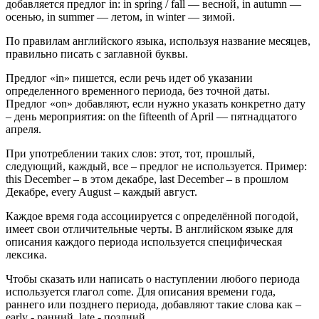
добавляется предлог in: in spring / fall — весной, in autumn —
осенью, in summer — летом, in winter — зимой.
По правилам английского языка, используя название месяцев,
правильно писать с заглавной буквы.
Предлог «in» пишется, если речь идет об указании
определенного временного периода, без точной даты.
Предлог «on» добавляют, если нужно указать конкретно дату
– день мероприятия: on the fifteenth of April — пятнадцатого
апреля.
При употреблении таких слов: этот, тот, прошлый,
следующий, каждый, все – предлог не используется. Пример:
this December – в этом декабре, last December – в прошлом
Декабре, every August – каждый август.
Каждое время года ассоциируется с определённой погодой,
имеет свои отличительные черты. В английском языке для
описания каждого периода используется специфическая
лексика.
Чтобы сказать или написать о наступлении любого периода
используется глагол come. Для описания времени года,
раннего или позднего периода, добавляют такие слова как –
early - ранний, late - поздний.