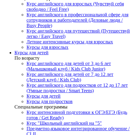
Курс английского для взрослых (Чувствуй себя
свободно / Feel Free)
Курс английского в профессиональной сфере для
сотрудников и работодателей (Деловые люди /
Busy People)
Курс английского для путешествий (Путешествуй
легко / Easy Travel)
Летние интенсивные курсы для взрослых
Курсы для взрослых
Курсы для детей
По возрасту
Курс английского для детей от 3 до 6 лет
(Малышковый клуб / Kids Club Junior)
Курс английского для детей от 7 до 12 лет
(Детский клуб / Kids Club)
Курс английского для подростков от 12 до 17 лет
(Умные подростки / Smart Teens)
Курсы для детей
Курсы для подростков
Специальные программы
Курс интенсивной подготовки к ОГЭ/ЕГЭ (Будь
готов / Get Ready)
Курс "Школьный английский на "5"
Предметно-языковое интегрированное обучение /
CLIL