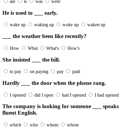
are
is
was
were
He is used to ___ early.
wake up
waking up
woke up
waken up
___ the weather been like recently?
How
What
What's
How's
She insisted ___ the bill.
to pay
on paying
pay
paid
Hardly ___ the door when the phone rang.
I opened
did I open
had I opened
I had opened
The company is looking for someone ___ speaks
fluent English.
which
who
whom
whose