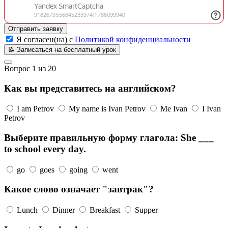
Отправить заявку
Я согласен(на) с
Политикой конфиденциальности
📝
Записаться на бесплатный урок
Вопрос
1
из
20
Как вы представитесь на английском?
I am Petrov
My name is Ivan Petrov
Me Ivan
I Ivan
Petrov
Выберите правильную форму глагола: She ___
to school every day.
go
goes
going
went
Какое слово означает "завтрак"?
Lunch
Dinner
Breakfast
Supper