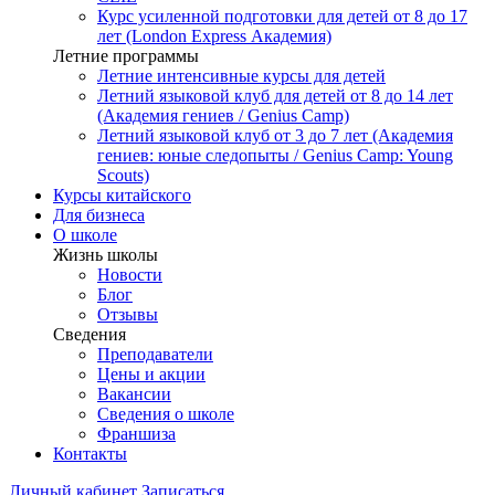
Курс усиленной подготовки для детей от 8 до 17
лет (London Express Академия)
Летние программы
Летние интенсивные курсы для детей
Летний языковой клуб для детей от 8 до 14 лет
(Академия гениев / Genius Camp)
Летний языковой клуб от 3 до 7 лет (Академия
гениев: юные следопыты / Genius Camp: Young
Scouts)
Курсы китайского
Для бизнеса
О школе
Жизнь школы
Новости
Блог
Отзывы
Сведения
Преподаватели
Цены и акции
Вакансии
Сведения о школе
Франшиза
Контакты
Личный кабинет
Записаться