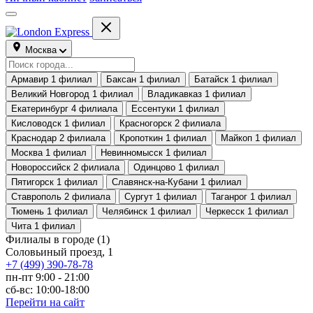
Москва
Армавир
1 филиал
Баксан
1 филиал
Батайск
1 филиал
Великий Новгород
1 филиал
Владикавказ
1 филиал
Екатеринбург
4 филиала
Ессентуки
1 филиал
Кисловодск
1 филиал
Красногорск
2 филиала
Краснодар
2 филиала
Кропоткин
1 филиал
Майкоп
1 филиал
Москва
1 филиал
Невинномысск
1 филиал
Новороссийск
2 филиала
Одинцово
1 филиал
Пятигорск
1 филиал
Славянск-на-Кубани
1 филиал
Ставрополь
2 филиала
Сургут
1 филиал
Таганрог
1 филиал
Тюмень
1 филиал
Челябинск
1 филиал
Черкесск
1 филиал
Чита
1 филиал
Филиалы в городе
(1)
Соловьиный проезд, 1
+7 (499) 390-78-78
пн-пт 9:00 - 21:00
сб-вс: 10:00-18:00
Перейти на сайт