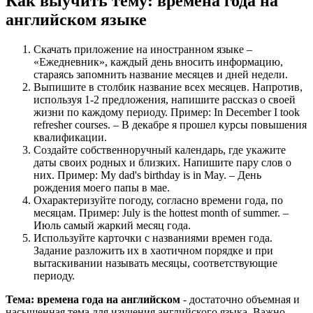
Как выучить тему: времена года на
английском языке
Скачать приложение на иностранном языке –
«Ежедневник», каждый день вносить информацию,
стараясь запомнить название месяцев и дней недели.
Выпишите в столбик название всех месяцев. Напротив,
используя 1-2 предложения, напишите рассказ о своей
жизни по каждому периоду. Пример: In December I took
refresher courses. – В декабре я прошел курсы повышения
квалификации.
Создайте собственноручный календарь, где укажите
даты своих родных и близких. Напишите пару слов о
них. Пример: My dad's birthday is in May. – День
рождения моего папы в мае.
Охарактеризуйте погоду, согласно времени года, по
месяцам. Пример: July is the hottest month of summer. –
Июль самый жаркий месяц года.
Используйте карточки с названиями времен года.
Задание разложить их в хаотичном порядке и при
вытаскивании называть месяцы, соответствующие
периоду.
Тема: времена года на английском
- достаточно объемная и
насыщенная тема для изучения английского языка. Важно