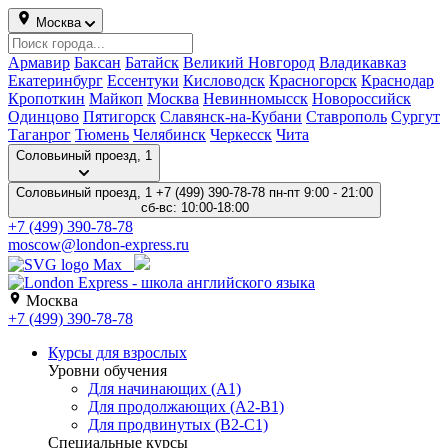
Москва
Армавир
Баксан
Батайск
Великий Новгород
Владикавказ
Екатеринбург
Ессентуки
Кисловодск
Красногорск
Краснодар
Кропоткин
Майкоп
Москва
Невинномысск
Новороссийск
Одинцово
Пятигорск
Славянск-на-Кубани
Ставрополь
Сургут
Таганрог
Тюмень
Челябинск
Черкесск
Чита
Соловьиный проезд, 1
Соловьиный проезд, 1
+7 (499) 390-78-78
пн-пт 9:00 - 21:00
сб-вс: 10:00-18:00
+7 (499) 390-78-78
moscow@london-express.ru
Москва
+7 (499) 390-78-78
Курсы для взрослых
Уровни обучения
Для начинающих (A1)
Для продолжающих (A2-B1)
Для продвинутых (B2-C1)
Специальные курсы