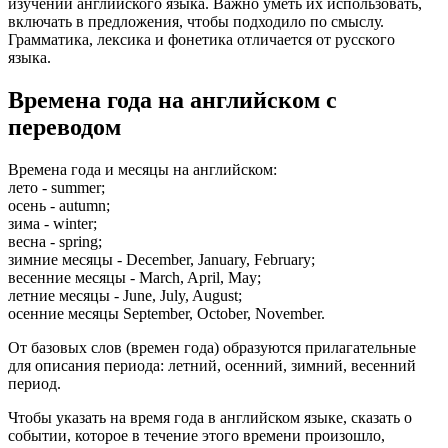
изучении английского языка. Важно уметь их использовать,
включать в предложения, чтобы подходило по смыслу.
Грамматика, лексика и фонетика отличается от русского
языка.
Времена года на английском с
переводом
Времена года и месяцы на английском:
лето - summer;
осень - autumn;
зима - winter;
весна - spring;
зимние месяцы - December, January, February;
весенние месяцы - Marсh, April, May;
летние месяцы - June, July, August;
осенние месяцы September, October, November.
От базовых слов (времен года) образуются прилагательные
для описания периода: летний, осенний, зимний, весенний
период.
Чтобы указать на время года в английском языке, сказать о
событии, которое в течение этого времени произошло,