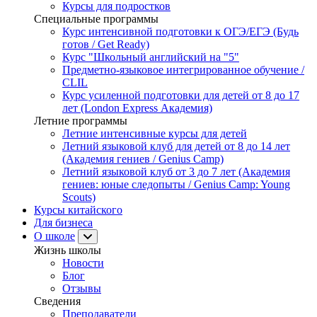
Курсы для подростков
Специальные программы
Курс интенсивной подготовки к ОГЭ/ЕГЭ (Будь
готов / Get Ready)
Курс "Школьный английский на "5"
Предметно-языковое интегрированное обучение /
CLIL
Курс усиленной подготовки для детей от 8 до 17
лет (London Express Академия)
Летние программы
Летние интенсивные курсы для детей
Летний языковой клуб для детей от 8 до 14 лет
(Академия гениев / Genius Camp)
Летний языковой клуб от 3 до 7 лет (Академия
гениев: юные следопыты / Genius Camp: Young
Scouts)
Курсы китайского
Для бизнеса
О школе
Жизнь школы
Новости
Блог
Отзывы
Сведения
Преподаватели