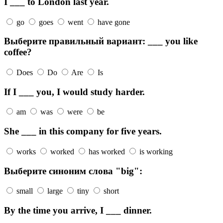
I ___ to London last year.
go
goes
went
have gone
Выберите правильный вариант: ___ you like
coffee?
Does
Do
Are
Is
If I ___ you, I would study harder.
am
was
were
be
She ___ in this company for five years.
works
worked
has worked
is working
Выберите синоним слова "big":
small
large
tiny
short
By the time you arrive, I ___ dinner.